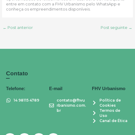
entre em contato com a FHV Urbanismo pelo WhatsApp e
conheça os empreendimentos disponíveis.
←
Post anterior
Post seguinte
→
Contato
Telefone:
E-mail
FHV Urbanismo
14 98115 4789
contato@fhvu
Política de
rbanismo.com.
Cookies
br
Termos de
Uso
Canal de Ética