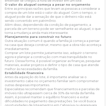
entender se chegou a hora de investir em um lote.
O valor do aluguel começa a pesar no orçamento
Entre as principais razões que levam as pessoas a considerar a
compra de um lote está o valor do aluguel. Com o tempo, o
aluguel pode dar a sensação de que o dinheiro não está
sendo convertido em patrimônio.
Além disso, dependendo da condição de pagamento, a
parcela de um terreno pode ser semelhante ao aluguel, o que
torna a mudança ainda mais interessante.
Planejamento para construir no futuro
Outra situação comum é quando a família já começa a pensar
na casa que deseja construir, mesmo que a obra não aconteça
imediatamente.
Comprar um lote permite justamente isso, adquirir o terreno
agora e planejar a construção com mais tranquilidade no
futuro. Dessa forma, é possível organizar as finanças, pesquisar
materiais, avaliar projetos e definir o tipo de casa que atende
melhor às necessidades da família.
Estabilidade financeira
Antes da aquisição do lote, é importante analisar se o
investimento cabe no orçamento familiar sem comprometer
outras despesas importantes.
Especialistas recomendam que financiamentos e parcelas de
imóveis não ultrapassem cerca de 30% da renda da família.
Assim, é possível manter o equilíbrio financeiro e evitar
dificuldades no pagamento das prestações. Se você busca
oportunidades de loteamentos em Cabreúva ou Araraquara,