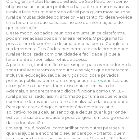
O programa Rotas Rurais do estado de São Paulo tem como
objetivo solucionar um problema bastante comum nas áreas
rurais: a falta de um endereço oficial para quem mora na zona
rural de muitas cidades do interior. Para tanto, foi desenvolvida
uma ferramenta que se baseia no uso de informação e de
geolocalização.
Desse modo, os dados, reunidos em uma única plataforma,
podem ser acessados de maneira remota. O programa foi
possível em decorrência de uma parceria com o Google e a
sua ferramenta Plus Codes, que permite a cada propriedade
rural ser localizada com praticidade e facilidade, já que a
ferramenta disponibiliza rotas de acesso.
A partir disso, também fica mais simples para os moradores da
zona rural acessarem os produtos e serviços que necessitam.
Inclusive, educação, saúde, serviços públicos e privados,
políticas públicas, bem como chegar às
empresas
instaladas
na região e o que mais for preciso para o seu dia a dia
Ademais, o endereçamento digital funciona como um CEP
rural personalizado, assim, é formado por uma sequência de
números e letras que se refere à localização da propriedade.
Para gerar esse código, o proprietário deve instalar o
aplicativo no seu celular, sendo que dequalquer lugar onde
estiver na sua propriedade é possível gerar um código exato
da sua localização.
Em seguida, é possível compartilhar com outras pessoas, o
que vai ajudar a encontrar o seu endereço. Portanto, quem
comprar um terreno no bairro planejado Alamedas São José