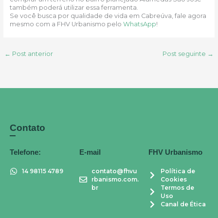
também poderá utilizar essa ferramenta.
Se você busca por qualidade de vida em Cabreúva, fale agora
mesmo com a FHV Urbanismo pelo
WhatsApp
!
←
Post anterior
Post seguinte
→
Contato
Telefone:
E-mail
FHV Urbanismo
14 98115 4789
contato@fhvu
Política de
rbanismo.com.
Cookies
br
Termos de
Uso
Canal de Ética