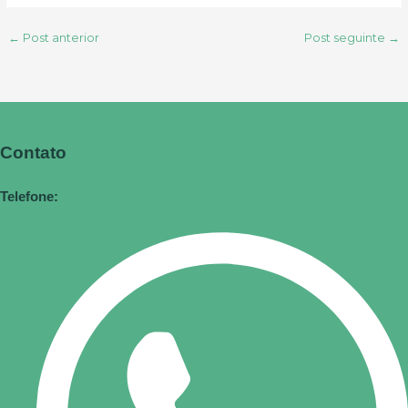
←
Post anterior
Post seguinte
→
Contato
Telefone: