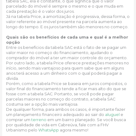
tabela SAC, ela é constante, o que significa que o valor
parcelado do imóvel é sempre o mesmo e o que muda em
cada prestação é o valor dos juros.
Já na tabela Price, a amortização é progressiva, dessa forma, o
valor referente ao imóvel presente na parcela aumenta ao
longo do tempo. E os juros também são menores no começo.
Quais são os benefícios de cada uma e qual é a melhor
opção
Entre os benefícios da tabela SAC está o fato de se pagar um
valor maior no começo do financiamento, ajudando o
comprador do imóvel a ter um maior controle do orçamento.
Por outro lado, a tabela Price oferece prestações menores no
início, sendo mais vantajoso para quem sabe que em alguns
anos terá acesso a um dinheiro com o qual poderá pagar a
dívida.
Porém, como a tabela Price se baseia em juros compostos, o
valor final do financiamento tende a ficar mais alto do que se
fosse com a tabela SAC. Portanto, se você pode pagar
parcelas maiores no começo do contrato, a tabela SAC
costuma ser a opção mais vantajosa.
De qualquer forma, para ambos os casos, é importante fazer
um planejamento financeiro adequado ao sair do
aluguel
e
comprar um
terreno
em um bairro planejado.
Se você busca
por qualidade de vida em Cabreúva, fale com a FHV
Urbanismo pelo
WhatsApp
agora mesmo!