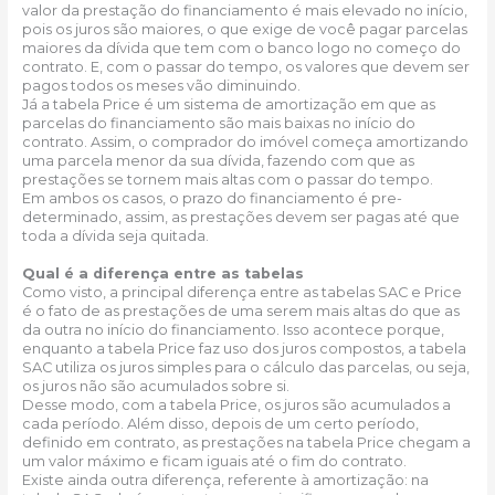
valor da prestação do financiamento é mais elevado no início,
pois os juros são maiores, o que exige de você pagar parcelas
maiores da dívida que tem com o banco logo no começo do
contrato. E, com o passar do tempo, os valores que devem ser
pagos todos os meses vão diminuindo.
Já a tabela Price é um sistema de amortização em que as
parcelas do financiamento são mais baixas no início do
contrato. Assim, o comprador do imóvel começa amortizando
uma parcela menor da sua dívida, fazendo com que as
prestações se tornem mais altas com o passar do tempo.
Em ambos os casos, o prazo do financiamento é pre-
determinado, assim, as prestações devem ser pagas até que
toda a dívida seja quitada.
Qual é a diferença entre as tabelas
Como visto, a principal diferença entre as tabelas SAC e Price
é o fato de as prestações de uma serem mais altas do que as
da outra no início do financiamento. Isso acontece porque,
enquanto a tabela Price faz uso dos juros compostos, a tabela
SAC utiliza os juros simples para o cálculo das parcelas, ou seja,
os juros não são acumulados sobre si.
Desse modo, com a tabela Price, os juros são acumulados a
cada período. Além disso, depois de um certo período,
definido em contrato, as prestações na tabela Price chegam a
um valor máximo e ficam iguais até o fim do contrato.
Existe ainda outra diferença, referente à amortização: na