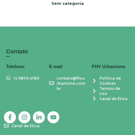
Sem categoria
Contato
Telefone:
E-mail
FHV Urbanismo
14 98115 4789
contato@fhvu
Política de
rbanismo.com.
Cookies
br
Termos de
Uso
Canal de Ética
F
I
L
Y
a
n
i
o
c
s
n
u
Canal de Ética
e
t
k
t