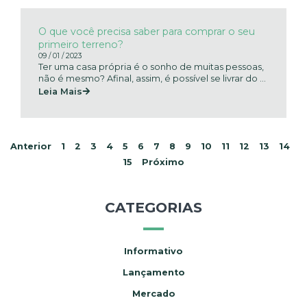
O que você precisa saber para comprar o seu
primeiro terreno?
09 / 01 / 2023
Ter uma casa própria é o sonho de muitas pessoas,
não é mesmo? Afinal, assim, é possível se livrar do ...
Leia Mais
Anterior
1
2
3
4
5
6
7
8
9
10
11
12
13
14
15
Próximo
CATEGORIAS
Informativo
Lançamento
Mercado