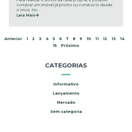
comprar um imóvel já pronto ou construí-lo desde
o início. No ...
Leia Mais
Anterior
1
2
3
4
5
6
7
8
9
10
11
12
13
14
15
Próximo
CATEGORIAS
Informativo
Lançamento
Mercado
Sem categoria